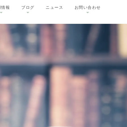
用情報
ブログ
ニュース
お問い合わせ